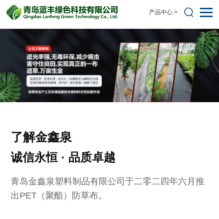
产品中心 >
了解金鑫泉
诚信永恒 · 品质卓越
青岛金鑫泉塑料制品有限公司于二零二四年六月推
出PET（聚酯）防草布。